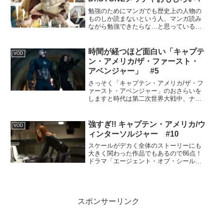
視聴者のメールを読み2人で話すラジオ感
覚で楽しめる番組なので
勉強のためにマンガでも歴史上の人物の
ものしか読まないという人、マンガ読み
ながら勉強できたらな…と思っている人
などいると思いますが、どちらにしても
おもしろい方が良いですよね！Dr.STONE
はジャンプで連載中の漫画で科学のこと
時間が経つほど面白い「キャプテ
VOD
が学べる上にストーリーも展開が読めな
ン・アメリカ/ザ・ファースト・
くて、毎回ハラハラしながら読んでいま
アベンジャー」 #5
す！
さっそく「キャプテン・アメリカ/ザ・フ
ァースト・アベンジャー」のおさらいを
しますと時代は第二次世界大戦中、ナチ
スから派生した組織ヒドラとの戦いで、
か弱い男スティーブ・ロジャースが超人
化計画に選ばれヒドラと戦いヒーローに
強すぎ!! キャプテン・アメリカ/ウ
VOD
なる話です。これまでMCU作品で力とは
ィンターソルジャー #10
何のためにあるのか？考えさせる映画が
多くありました。
スケールがデカく全体のストーリーにも
大きく関わった作品でもあるので86点！
ドラマ「エージェント・オブ・シールド
（シーズン1）」と同様、shieldに潜伏す
るヒドラを倒す話であると同時に、この
後共に戦う相棒二人、バッキー（ウィン
ターソルジャーとしてのバッキー）とサ
ム（ファルコン）のオリジンを描いてい
スポンサーリンク
てすごく見応えが