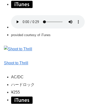
provided courtesy of iTunes
Shoot to Thrill
AC/DC
ハードロック
¥255