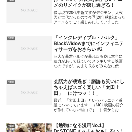
VOD
メのリメイクが嬉し過ぎる！
僕は現在20代中盤ですがデジモン、犬夜
叉ど世代だったので今季[20年秋]始まった
アニメをすごく楽しみにしていました！
僕はアニメを普段あまり見ないのです
が、最近は昔はやった作品のリメイクが
多いですね！ブームなのかな？特に僕が
「インクレディブル・ハルク」
VOD
気になっているのは「デジモン」「半妖
BlackWidowまでにインフィニテ
の夜叉姫」「ダイの大冒険」ですね！
ィサーガをおさらい #2
巨大な暴君ハルクが暴れ回る姿は本当に
迫力があって観ていてスッキリする映画
なのですが、あまり良さがみんなに伝わ
っていないように感じてしまいますね…
（笑）
会話力が凄過ぎ！議論も笑いにし
VOD
ちゃえばスゴく楽しい「太田上
田」「にけつッ！！」
最近、「太田上田」というバラエティ番
組にハマっています！（MCU映画の紹介
が作れていない理由です…）昔からお笑
いが大好きでよく芸人さんが沢山出てい
る番組をよく観るのですが、太田上田は
今1番ハマって観ています！爆笑問題の太
【勉強になる漫画No.1】
VOD
田さんとくりぃむしちゅーの上田さんが
Dr.STONEメッチャおもしろい！