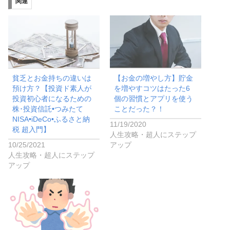
関連
貧乏とお金持ちの違いは
【お金の増やし方】貯金
預け方？【投資ド素人が
を増やすコツはたった6
投資初心者になるための
個の習慣とアプリを使う
株･投資信託•つみたて
ことだった？！
NISA•iDeCo•ふるさと納
11/19/2020
税 超入門】
人生攻略・超人にステップ
10/25/2021
アップ
人生攻略・超人にステップ
アップ