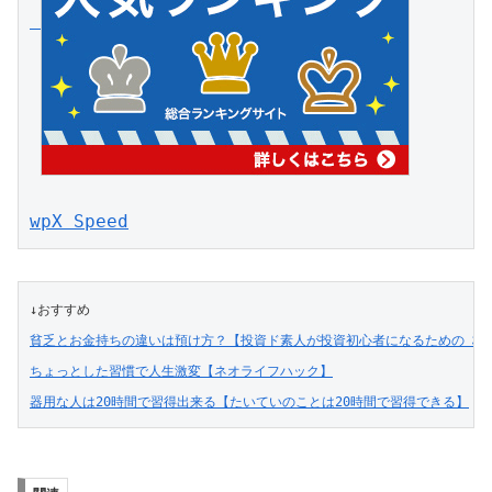
wpX Speed
↓おすすめ
貧乏とお金持ちの違いは預け方？【投資ド素人が投資初心者になるための 株･投資
ちょっとした習慣で人生激変【ネオライフハック】
器用な人は20時間で習得出来る【たいていのことは20時間で習得できる】