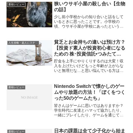
す。この記事ではそういった問題を一つ
狭いウサギ小屋の殺し合い【生物
書籍レビュー
ずつクリアしていき収益が出せるように
の話】
するためのテクニックを紹介しようと思
います。
少し前小学校からの知り合いと話をして
いるときに思ったことです。小学校の
頃、ウサギ小屋が学校にあったという方
は多いのではないでしょうか…？僕の学
年が飼育を担当した年、突然何匹も死ん
でしまう事件が起きたことがありまし
貧乏とお金持ちの違いは預け方？
人生攻略・超人にステップアップ
た。知り合いの人の時も起きたようで
【投資ド素人が投資初心者になる
す。首が食いちぎられていたと言ってい
ための 株･投資信託•つみたて
ました。
NISA•iDeCo•ふるさと納税 超入
貯金を上手にやりくりするのは大変！収
門】
入を上げたいけどもっと年齢が上がらな
いと無理だな…と思い悩んでいる方は多
いと思います。買いたい物は多いけど生
活費で精一杯という方は預ける場所がお
金持ちの人と違っているのかもしれませ
Nintendo Switchで懐かしのゲー
書籍レビュー
ん。「貯金を増やしたい！」と思う反
ムやり放題の方法！「ぼくをつく
面、「でも投資って危ないんでしょ？」
った50のゲームたち」
という方に向けて初心者向けの
皆さんはゲームに思いではありますか？
学生時代に友達とハマって協力したり、
一緒にプレイしたり、ゲームを通じて昔
の友達を思い出したりする人もいるんじ
ゃないでしょうか？ドラゴンクエストや
ファイナルファンタジー、マリオ、くに
日本の課題は全て少子化から始ま
書籍レビュー