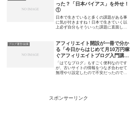
おくん、ストリートファイター、ウイニ
った？「日本バイアス」を外せ！
ングイレブンやパワプロ、桃鉄など人そ
①
れぞれ思い出が蘇る名作がある
日本で生きていると多くの課題がある事
に気が付きますね！日本で生きていく以
上必ず自分もそういった課題に直面しま
す。人手不足や長時間労働、少子高齢化
も深刻で日本に住む人の平均年齢はなん
と約50歳！
アフィリエイト開設が一冊で分か
ブログ運営/副業
る「今日からはじめて月10万円稼
ぐアフィリエイトブログ入門講
座」
「はてなブログ」もすごく便利なのです
が、古いサイトの情報をつなぎ合わせて
無理やり設定したので不安だったので、
心機一転運営する上でメリットが多い
WordPressに変えてしまおうというプラ
スの発想で頑張ります！
スポンサーリンク