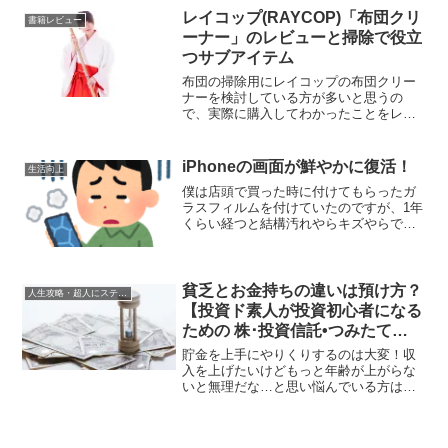
オシャレに見せるアイテムやグッズを紹
レイコップ(RAYCOP)「布団クリ
書籍レビュー
介しようと思います！
ーナー」のレビューと掃除で役立
つサブアイテム
布団の掃除用にレイコップの布団クリー
ナーを検討している方が多いと思うの
で、実際に購入してわかったことをレビ
ューしようと思います。また、ついでに
買ってよかった掃除アイテムをいくつか
紹介しようと思います！一応知らない人
iPhoneの画面が鮮やかに復活！
生活向上
の為にお伝えしますと、レイコップは世
僕は店頭で買った時に付けてもらったガ
界初の布団クリーナーで布団専用に作ら
ラスフィルムを付けていたのですが、1年
れた掃除機です！
くらい経つと結構汚れやらキズやらで画
面がだいぶ汚れていたようです！僕のス
マホについていたガラスフィルムは少し
黄ばんでいたように感じます。
貧乏とお金持ちの違いは預け方？
人生攻略・超人にステップアップ
【投資ド素人が投資初心者になる
ための 株･投資信託•つみたて
NISA•iDeCo•ふるさと納税 超入
貯金を上手にやりくりするのは大変！収
門】
入を上げたいけどもっと年齢が上がらな
いと無理だな…と思い悩んでいる方は多
いと思います。買いたい物は多いけど生
活費で精一杯という方は預ける場所がお
金持ちの人と違っているのかもしれませ