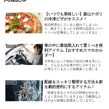
【いつでも美味しい】森山ナポリ
生活向上
の冷凍ピザがオススメ！
毎日料理をしていると疲れてしまった
り、飽きてしまったり料理の品目/レパー
トリーが定番化してしまったりすると思
います。また長い自粛生活で外食がしに
くくグルメな方には苦しい状況かもしれ
ません。都市部では自粛疲れの影響で我
車の中に最低限入れて置くべき便
生活向上
慢が出来ず、配慮した
利アイテム【おすすめスマホホル
ダー】
大学生になって初めて自分の車を手にし
て、どんなものを車の中に入れておこう
か考えている人って結構多いと思いま
す。車を持っている大人同士でも「この
人の車〇〇ないのか、不便だな…」と思
うこともあります。同じ物でも種類によ
配線をスッキリ整理する方法＆家
生活向上
ってすごく便利なものも多いので僕が使
を劇的便利にするアイテム！
っている便利な車グッズを紹介しようと
思います！
「部屋を見るとその人の性格が分かる」
とよく言われていますよね！几帳面な人
はやはり綺麗な部屋をしていますし、だ
らしのない人の部屋はやっぱり少しだら
しなくなります。今回は部屋をすっきり