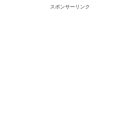
ん。「貯金を増やしたい！」と思う反
面、「でも投資って危ないんでしょ？」
スポンサーリンク
という方に向けて初心者向けの