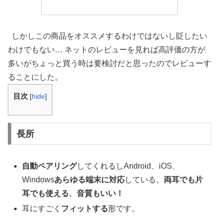
しかしこの商品をオススメするわけではないし貶したい
わけでもない… ネットのレビューを見れば高評価の方が
多いがちょっと買う時は要検討だと思ったのでレビューす
ることにした。
目次
[
hide
]
長所
自動ペアリング
してくれるしAndroid、iOS、
Windows
あらゆる端末に対応
している。
両耳でも片
耳でも使える
。
音質もいい！
耳にすごく
フィットする
形です。