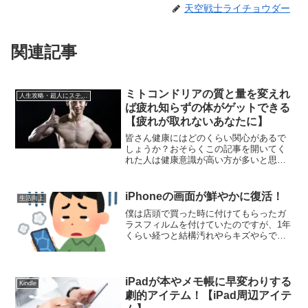
天空戦士ライチョウダー
関連記事
ミトコンドリアの質と量を変えれ
人生攻略・超人にステップアップ
ば疲れ知らずの体がゲットできる
【疲れが取れないあなたに】
皆さん健康にはどのくらい関心があるで
しょうか？おそらくこの記事を開いてく
れた人は健康意識が高い方が多いと思い
ます！老化や取れない疲れ、お医者さん
に聞いてもよく分からない不調(お医者さ
んはそういった場合抗生剤を出すことが
iPhoneの画面が鮮やかに復活！
生活向上
多いそうです…)などは最近の研究では炎
僕は店頭で買った時に付けてもらったガ
症が主な原因ではないかと考えられてい
ラスフィルムを付けていたのですが、1年
ます。
くらい経つと結構汚れやらキズやらで画
面がだいぶ汚れていたようです！僕のス
マホについていたガラスフィルムは少し
黄ばんでいたように感じます。
iPadが本やメモ帳に早変わりする
Kindle
劇的アイテム！【iPad周辺アイテ