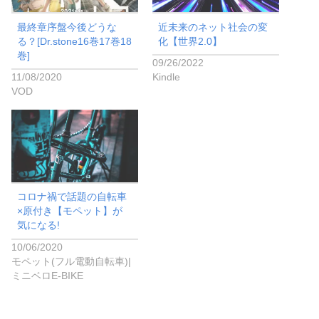
最終章序盤今後どうな
近未来のネット社会の変
る？[Dr.stone16巻17巻18
化【世界2.0】
巻]
09/26/2022
11/08/2020
Kindle
VOD
コロナ禍で話題の自転車
×原付き【モペット】が
気になる!
10/06/2020
モペット(フル電動自転車)|
ミニベロE-BIKE