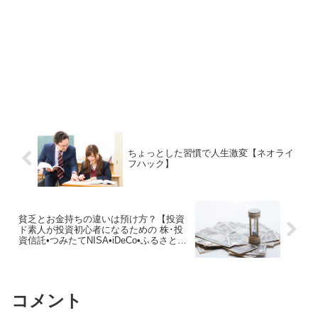
ちょっとした習慣で人生激変【ネオライ
フハック】
貧乏とお金持ちの違いは預け方？【投資
ド素人が投資初心者になるための 株･投
資信託•つみたてNISA•iDeCo•ふるさと納
税 超入門】
コメント