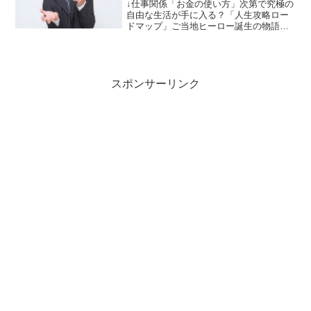
ある）
↓仕事関係「お金の使い方」次第で究極の
自由な生活が手に入る？「人生攻略ロー
ドマップ」ご当地ヒーロー誕生の物語！
地域ビジネスの虎の巻【「超神ネイガ
ー」を作った男】【お金の増やし方】貯
金を増やすコツはたった6個の習慣とアプ
リを使うことだった？！...
スポンサーリンク