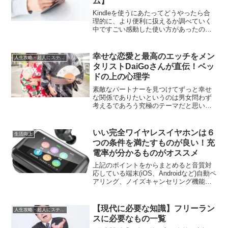
ム】
Kindleを使うにあたってどうやったら合
理的に、より便利に扱えるか調べていく
中ですごい感動した使い方があったので
紹介しようと思います。まず参考にした
動画があるので、そのYouTuberさんを紹
介しようと思います！
幸せな恋愛と最高のエッチをメン
人生攻略・超人にステップアップ
タリストDaiGoさんが直伝！ベッ
ドの上の心理学
素敵なパートナーを見つけてずっと幸せ
な関係でありたいというのは男女問わず
考えるであろう究極のテーマだと思いま
す！女性の人であればエッチが理想とか
け離れるものでがっかりすることもあり
ますし、男女問わず相手が浮気をする人
いい完全ワイヤレスイヤホンは６
生活向上
じゃないか？気になりますよね！今回紹
つの条件を満たすものが良い！充
介したいメンタリストのDaiGoさんの本
電率が分かるものがオススメ
はパートナーともっと仲良
上記のポイントをからまとめると音質対
応している端末(iOS、Androidなど)自動ペ
アリング、ノイズキャンセリング機能の
有無操作性（タッチや長押しで操作でき
るか？）防水機能のレベルもなるべく考
えた方がいいバッテリー状況が分かるか
【現代に必要な知識】フリーラン
人生攻略・超人にステップアップ
（完全ワイヤレスイヤホンならではの機
スに必要なもの一覧
能なので充電ケースに表示できるものが