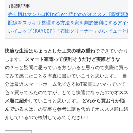
↓関連記事
売り切れマンガはKindleで読むのがオススメ【呪術廻戦
配線をスッキリ整理する方法＆家を劇的便利にするアイテ
レイコップ(RAYCOP)「布団クリーナー」のレビューと
快適な生活はちょっとした工夫の積み重ね
でできていたり
します。
スマート家電って便利そうだけど実際どうな
の？
っと疑問に思っている方もいると思うので実際に買っ
てみて感じたことを率直に書いていこうと思います。 自
分は最近スマートホーム化できるIoT家電にハマっていて
色々買ってみたのですが、とても快適になったので
オスス
メ順に紹介
していこうと思います。
どれから買おうか悩
んでいる
人はこの記事を参考に訳も含めてオススメ順に紹
介しているので検討してみてください！