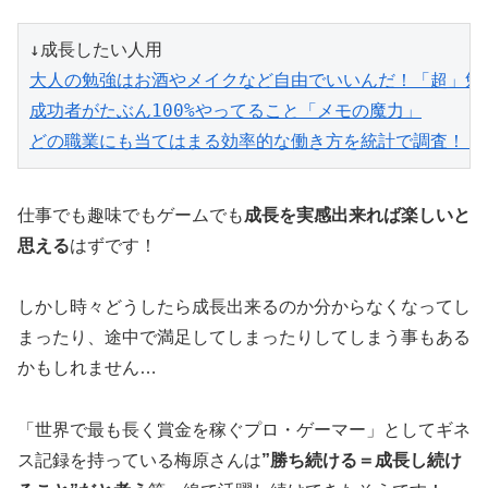
↓成長したい人用
大人の勉強はお酒やメイクなど自由でいいんだ！「超」勉
成功者がたぶん100%やってること「メモの魔力」
どの職業にも当てはまる効率的な働き方を統計で調査！「GR
仕事でも趣味でもゲームでも
成長を実感出来れば楽しいと
思える
はずです！
しかし時々どうしたら成長出来るのか分からなくなってし
まったり、途中で満足してしまったりしてしまう事もある
かもしれません…
「世界で最も長く賞金を稼ぐプロ・ゲーマー」としてギネ
ス記録を持っている梅原さんは
”勝ち続ける＝成長し続け