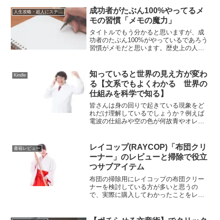
で怒りをぶつけてくる人も居ます。そん
な時にメカニズムを知っていると「なぜ
成功者がたぶん100%やってるメ
人生攻略・超人にステップアップ
この人はこんな酷いことを言うのだろ
モの習慣「メモの魔力」
う？自分に非があるのだろうか？」と自
分を責めたり、悩むことなく適切
タイトルでもう分かると思いますが、成
功者のたぶん100%がやっているであろう
習慣がメモだと思います。歴史上の人物
でも亡くなって数年後、数十年後にメモ
が見つかったという偉人は多いですよ
ね。中でもレオナルド・ダ・ヴィンチは
知っていると世界の見え方が変わ
Kindle
メモ魔で有名だったらしく一度は見たこ
る【文系でもよくわかる 世界の
とがあるメモを書いていたりする人で
仕組みを科学で知る】
す。
皆さんは身の回りで起きている現象をど
れだけ理解しているでしょうか？例えば
電波の仕組みや空の色が何故青やオレン
ジなのか等、知っているようで知らない
ことがたくさんあると思います。今回は
そんな身近な不思議を紐解いていきたい
レイコップ(RAYCOP)「布団クリ
書籍レビュー
と思います。
ーナー」のレビューと掃除で役立
つサブアイテム
布団の掃除用にレイコップの布団クリー
ナーを検討している方が多いと思うの
で、実際に購入してわかったことをレビ
ューしようと思います。また、ついでに
買ってよかった掃除アイテムをいくつか
紹介しようと思います！一応知らない人