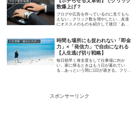
【ポチらせる文章術】でクリック
ブログ運営/副業
の為にお伝えしますと、レイコップは世
数爆上げ？
界初の布団クリーナーで布団専用に作ら
れた掃除機です！
ブログや広告を作っているのに見てもら
えない…クリック数を増やしたい…友達
にオススメのものを紹介して後日「あれ
よかったよ！」と言ってもらえたら嬉し
いようにブログであっても誰かが参考に
してくれたら嬉しいですよね！コピーラ
時間も場所にも捉われない「即金
人生攻略・超人にステップアップ
イトは難しく記事や広告を沢山書いたの
力」×「発信力」で自由になれる
に誰もみてくれないと切なくなる時があ
【人生逃げ切り戦略】
ります！
毎日朝早く身支度をして仕事場に向か
い、家に帰るときはもう日が暮れてい
る…あっという間に1日が過ぎる。フリー
ランスのような自由な働き方に憧れてい
る人も多いと思います！「人生逃げ切り
戦略」著者の”やまもとりゅうけんさん”は
オンラインサロン「人生逃げ切りサロ
ン」を運営し、「個人」で自由に稼ぐ方
スポンサーリンク
法を紹介しているそうです！