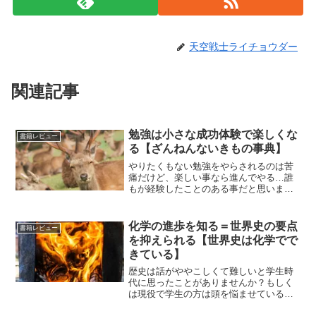
天空戦士ライチョウダー
関連記事
勉強は小さな成功体験で楽しくな
書籍レビュー
る【ざんねんないきもの事典】
やりたくもない勉強をやらされるのは苦
痛だけど、楽しい事なら進んでやる…誰
もが経験したことのある事だと思いま
す。例えば僕は、誰に命令されたわけで
もなくポケモンの名前や長所、強いポケ
モン弱いポケモン、色んな技マシンを覚
化学の進歩を知る＝世界史の要点
書籍レビュー
えさせることが出来て旅に便利なポケモ
を抑えられる【世界史は化学でで
ンなど何故か覚えています。
きている】
歴史は話がややこしくて難しいと学生時
代に思ったことがありませんか？もしく
は現役で学生の方は頭を悩ませていると
思います。歴史の全てではありません