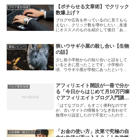
が、化学が大きく影響している歴史的な
出来事は多いです。火の発見し、熱エネ
【ポチらせる文章術】でクリック
ブログ運営/副業
ルギーを活用する方法や水を綺麗に衛生
数爆上げ？
的にして安全な水を確保する方法、食べ
物を日持ちさせる方法、
ブログや広告を作っているのに見てもら
えない…クリック数を増やしたい…友達
にオススメのものを紹介して後日「あれ
よかったよ！」と言ってもらえたら嬉し
いようにブログであっても誰かが参考に
してくれたら嬉しいですよね！コピーラ
狭いウサギ小屋の殺し合い【生物
書籍レビュー
イトは難しく記事や広告を沢山書いたの
の話】
に誰もみてくれないと切なくなる時があ
ります！
少し前小学校からの知り合いと話をして
いるときに思ったことです。小学校の
頃、ウサギ小屋が学校にあったという方
は多いのではないでしょうか…？僕の学
年が飼育を担当した年、突然何匹も死ん
でしまう事件が起きたことがありまし
アフィリエイト開設が一冊で分か
ブログ運営/副業
た。知り合いの人の時も起きたようで
る「今日からはじめて月10万円稼
す。首が食いちぎられていたと言ってい
ぐアフィリエイトブログ入門講
ました。
座」
「はてなブログ」もすごく便利なのです
が、古いサイトの情報をつなぎ合わせて
無理やり設定したので不安だったので、
心機一転運営する上でメリットが多い
WordPressに変えてしまおうというプラ
スの発想で頑張ります！
「お金の使い方」次第で究極の自
人生攻略・超人にステップアップ