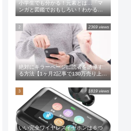
小学生でも分かる！元素とは…「マ
ンガと図鑑でおもしろい！わかる元
素の本」
2369 views
絶対にキラーページに読者を誘導す
る方法【1ヶ月2記事で130万売り上げ
るテクニック】
1819 views
いい完全ワイヤレスイヤホンは６つ