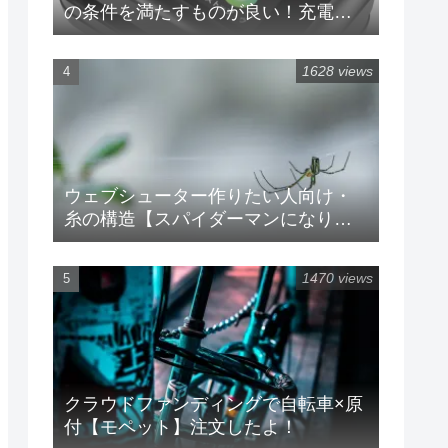
の条件を満たすものが良い！充電率
が分かるものがオススメ
1628 views
ウェブシューター作りたい人向け・
糸の構造【スパイダーマンになりた
い】
1470 views
クラウドファンディングで自転車×原
付【モペット】注文したよ！