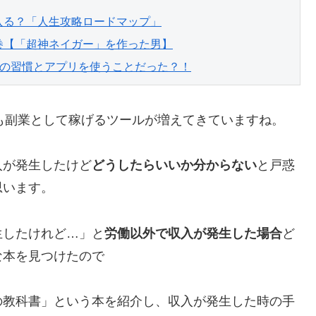
入る？「人生攻略ロードマップ」
巻【「超神ネイガー」を作った男】
個の習慣とアプリを使うことだった？！
ど一般の方でも副業として稼げるツールが増えてきていますね。
入が発生したけど
どうしたらいいか分からない
と戸惑
思います。
生したけれど…」と
労働以外で収入が発生した場合
ど
な本を見つけたので
の教科書」という本を紹介し、収入が発生した時の手