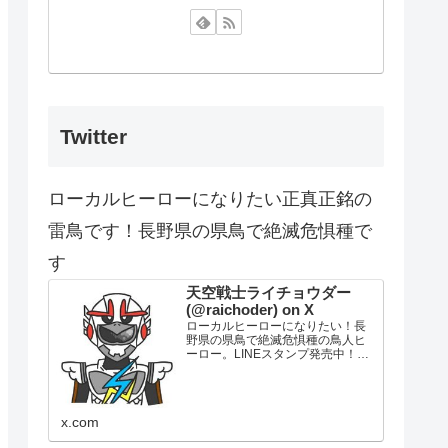
Twitter
ローカルヒーローになりたい正真正銘の
雷鳥です！長野県の県鳥で絶滅危惧種で
す
天空戦士ライチョウダー
(@raichoder) on X
ローカルヒーローになりたい！長
野県の県鳥で絶滅危惧種の鳥人ヒ
ーロー。LINEスタンプ発売中！
FRPマスク計画中…長野県の良さ
を発信！ 読書ブログをやってる
2021年12月4日ひっそり活動開始
x.com